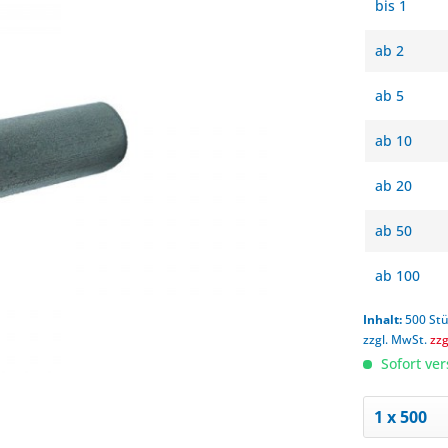
bis
1
ab
2
ab
5
ab
10
ab
20
ab
50
ab
100
Inhalt:
500 St
zzgl. MwSt.
zz
Sofort ver