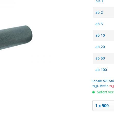
bis
1
ab
2
ab
5
ab
10
ab
20
ab
50
ab
100
Inhalt:
500 St
zzgl. MwSt.
zz
Sofort ver