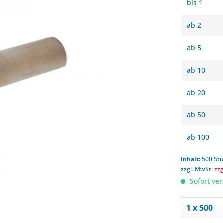
bis
1
ab
2
ab
5
ab
10
ab
20
ab
50
ab
100
Inhalt:
500 St
zzgl. MwSt.
zz
Sofort ver