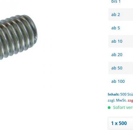
bis
1
ab
2
ab
5
ab
10
ab
20
ab
50
ab
100
Inhalt:
500 St
zzgl. MwSt.
zz
Sofort ver