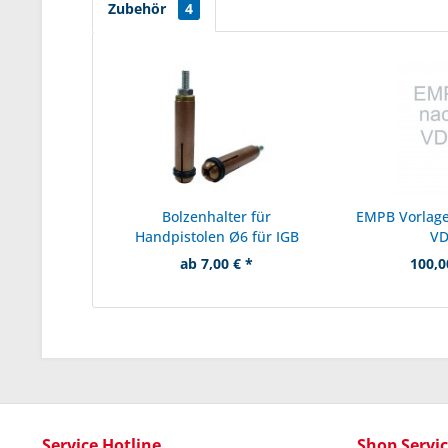
Zubehör
4
Bolzenhalter für
EMPB Vorlage
Handpistolen Ø6 für IGB
V
ab 7,00 € *
100,0
Service Hotline
Shop Servi