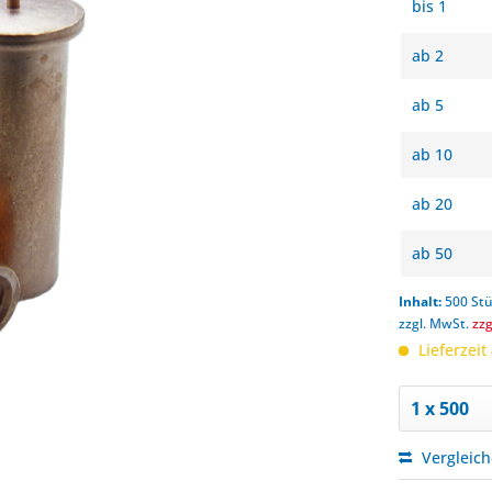
bis
1
ab
2
ab
5
ab
10
ab
20
ab
50
Inhalt:
500 St
zzgl. MwSt.
zz
Lieferzeit
Vergleic