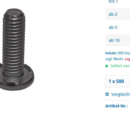
bis
1
ab
2
ab
5
ab
10
Inhalt:
500 St
zzgl. MwSt.
zz
Sofort ver
Vergleic
Artikel-Nr.: