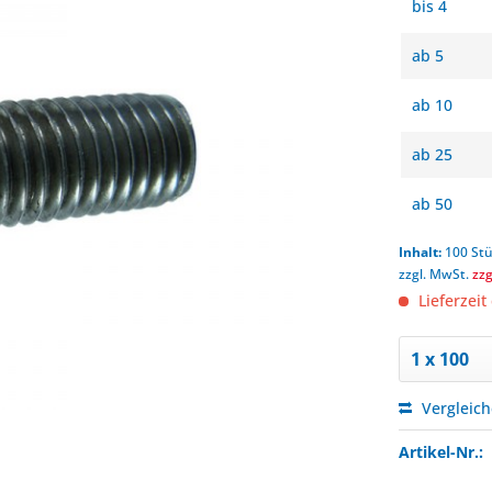
bis
4
ab
5
ab
10
ab
25
ab
50
Inhalt:
100 St
zzgl. MwSt.
zz
Lieferzeit
Vergleic
Artikel-Nr.: