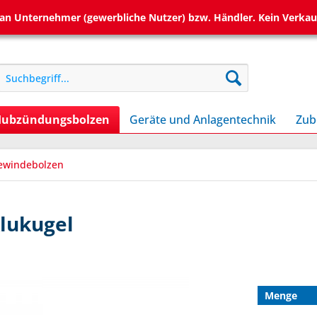
h an Unternehmer (gewerbliche Nutzer) bzw. Händler. Kein Verkau
ubzündungsbolzen
Geräte und Anlagentechnik
Zub
ewindebolzen
Alukugel
Menge