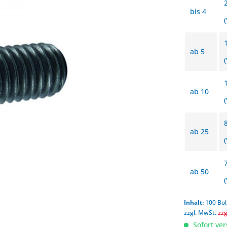
bis
4
ab
5
ab
10
ab
25
ab
50
Inhalt:
100 Bol
zzgl. MwSt.
zz
Sofort ver